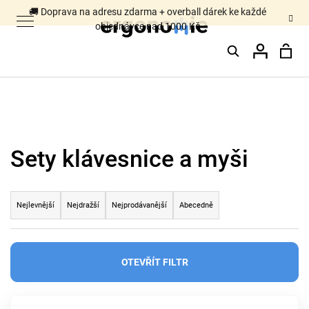
K
🚚 Doprava na adresu zdarma + overball dárek ke každé
objednávce nad 1000 Kč
o
Hledat
Nák
Přihláš
š
Zpět
Zpět
í
k
koš
C
Sety klávesnice a myši
o
p
Ř
o
Nejlevnější
Nejdražší
Nejprodávanější
Abecedně
a
t
z
ř
OTEVŘÍT FILTR
e
e
n
b
V