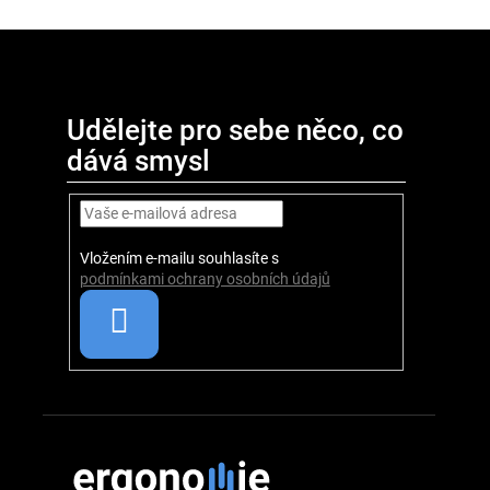
l
á
Z
d
a
á
c
p
í
Udělejte pro sebe něco, co
p
a
dává smysl
r
t
v
k
í
y
Vložením e-mailu souhlasíte s
v
podmínkami ochrany osobních údajů
ý
p
i
s
u