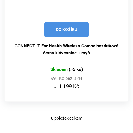
DO KOŠÍKU
CONNECT IT For Health Wireless Combo bezdrátová
černá klávesnice + myš
Skladem
(>5 ks)
991 Kč bez DPH
1 199 Kč
8
položek celkem
O
v