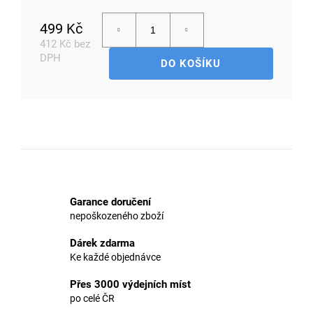
499 Kč
412 Kč bez
DPH
D
DO KOŠÍKU
o
Měrná
p
cena:
o
r
u
č
u
j
e
Garance doručení
m
nepoškozeného zboží
e
Dárek zdarma
Ke každé objednávce
Přes 3000 výdejních míst
po celé ČR