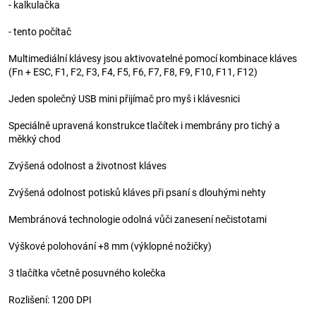
- kalkulačka
- tento počítač
Multimediální klávesy jsou aktivovatelné pomocí kombinace kláves
(Fn + ESC, F1, F2, F3, F4, F5, F6, F7, F8, F9, F10, F11, F12)
Jeden společný USB mini přijímač pro myš i klávesnici
Speciálně upravená konstrukce tlačítek i membrány pro tichý a
měkký chod
Zvýšená odolnost a životnost kláves
Zvýšená odolnost potisků kláves při psaní s dlouhými nehty
Membránová technologie odolná vůči zanesení nečistotami
Výškové polohování +8 mm (výklopné nožičky)
3 tlačítka včetně posuvného kolečka
Rozlišení: 1200 DPI