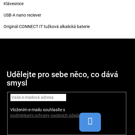
Klávesnice
USB-A nano reciever
Originál CONNECT IT tužková alkalická baterie
Z
á
p
Udělejte pro sebe něco, co dává
a
smysl
t
í
Vložením e-mailu souhlasíte s
podmínkami ochrany osobních údajů