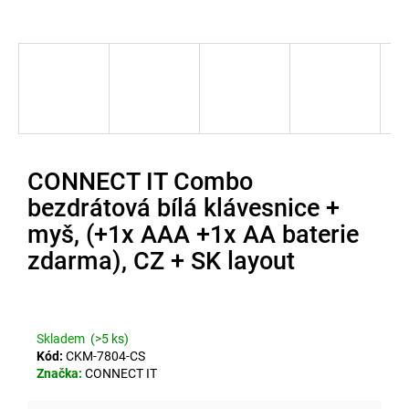
u
j
e
t
e
n
CONNECT IT Combo
a
bezdrátová bílá klávesnice +
j
myš, (+1x AAA +1x AA baterie
í
zdarma), CZ + SK layout
t
?
Skladem
(>5 ks)
Kód:
CKM-7804-CS
Značka:
CONNECT IT
Hledat