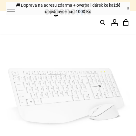
K
🚚 Doprava na adresu zdarma + overball dárek ke každé
objednávce nad 1000 Kč
o
Hledat
Nák
Přihláš
š
Zpět
Zpět
í
k
koš
C
o
p
o
t
ř
e
b