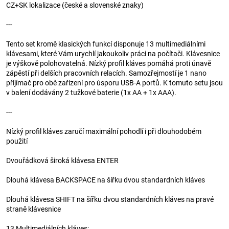
CZ+SK lokalizace (české a slovenské znaky)
---
Tento set kromě klasických funkcí disponuje 13 multimediálními
klávesami, které Vám urychlí jakoukoliv práci na počítači. Klávesnice
je výškově polohovatelná. Nízký profil kláves pomáhá proti únavě
zápěstí při delších pracovních relacích. Samozřejmostí je 1 nano
přijímač pro obě zařízení pro úsporu USB-A portů. K tomuto setu jsou
v balení dodávány 2 tužkové baterie (1x AA + 1x AAA).
---
Nízký profil kláves zaručí maximální pohodlí i při dlouhodobém
použití
Dvouřádková široká klávesa ENTER
Dlouhá klávesa BACKSPACE na šířku dvou standardních kláves
Dlouhá klávesa SHIFT na šířku dvou standardních kláves na pravé
straně klávesnice
13 Multimediálních kláves: