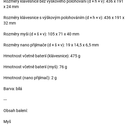
Rozměry klávesnice bez výškového polohování (d × h × v): 436 x 191
x 24 mm
Rozměry klávesnice s výškovým polohováním (d × h × v): 436 x 191 x
32 mm
Rozměry myši (d × š × v): 105 x 71 x 40 mm
Rozměry nano přijímače (d × š × v): 19 x 14,5 x 6,5 mm
Hmotnost včetně baterií (klávesnice): 475 g
Hmotnost včetně baterií (myš): 76 g
Hmotnost (nano přijímač): 2 g
Barva: bílá
---
Obsah balení:
Myš