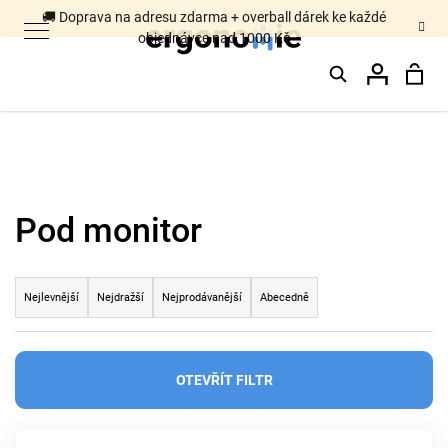
K
🚚 Doprava na adresu zdarma + overball dárek ke každé
objednávce nad 1000 Kč
o
Hledat
Nák
Přihláš
š
Zpět
Zpět
í
k
koš
C
Pod monitor
o
p
Ř
o
Nejlevnější
Nejdražší
Nejprodávanější
Abecedně
a
t
z
ř
OTEVŘÍT FILTR
e
e
n
b
V