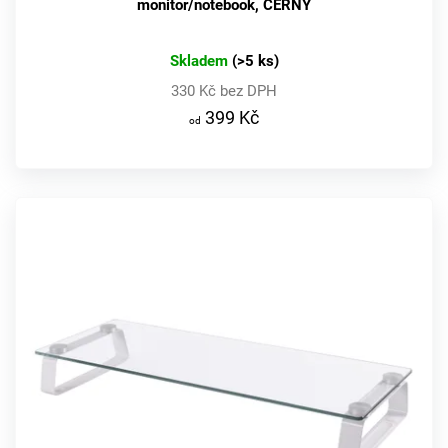
monitor/notebook, ČERNÝ
Skladem
(>5 ks)
D
330 Kč bez DPH
o
399 Kč
p
o
r
u
č
u
j
e
m
e