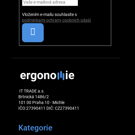
k
í
y
Vložením e-mailu souhlasíte s
v
podmínkami ochrany osobních údajů
ý
p
i
s
u
IT TRADE a.s.
Brtnická 1486/2
101 00 Praha 10 - Michle
IČO:27390411 DIČ: CZ27390411
Kategorie