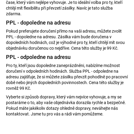
u
čase, který vám nejlépe vyhovuje. Je to ideální volba pro ty, kteří
chtějí mít flexibilitu při převzetí zásilky. Navíc je tato služba
j
zdarma.
e
PPL - dopoledne na adresu
t
Pokud preferujete doručení přímo na vaši adresu, můžete zvolit
PPL - dopoledne na adresu. Zásilka vám bude doručena v
e
dopoledních hodinách, což je výhodné pro ty, kteří chtějí mít svou
objednávku doručenou co nejdříve. Cena této služby je 99 Kč.
n
PPL - odpoledne na adresu
a
Pro ty, kteří jsou dopoledne zaneprázdněni, nabízíme možnost
j
doručení v odpoledních hodinách. Služba PPL - odpoledne na
adresu zajišťuje, že si můžete zásilku převzít pohodlně po pracovní
í
době nebo jiných dopoledních povinnostech. Cena této služby je
rovněž 99 Kč.
t
Vyberte si způsob dopravy, který vám nejvíce vyhovuje, a my se
?
postaráme o to, aby vaše objednávka dorazila rychle a bezpečně.
Pokud máte jakékoliv dotazy ohledně dopravy, neváhejte nás
kontaktovat. Jsme tu pro vás a rádi vám pomůžeme.
Hledat