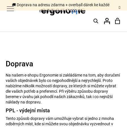
K
🚚 Doprava na adresu zdarma + overball dárek ke každé
objednávce nad 1000 Kč
o
Hledat
Nák
Přihláš
š
Zpět
Zpět
í
k
koš
C
Doprava
o
p
Na našem e-shopu Ergonomie si zakládáme na tom, aby doručení
vašich objednávek bylo co nejpohodlnější a nejrychlejší. Proto
o
nabízíme několik možností dopravy, ze kterých si můžete vybrat
t
dle vašich potřeb a preferencí. Při výběru způsobu dopravy
bereme v úvahu jak pohodlí našich zákazníků, tak i co nejnižší
ř
náklady na dopravu.
e
PPL - výdejní místa
b
Tento způsob dopravy vám umožňuje vybrat si jedno z mnoha
odběrných míst, kde si můžete svou objednávku vyzvednout v