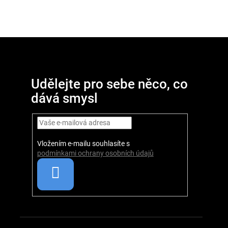
Z
D
o
á
p
p
o
Udělejte pro sebe něco, co
r
a
dává smysl
u
t
č
u
í
j
e
Vložením e-mailu souhlasíte s
podmínkami ochrany osobních údajů
m
e