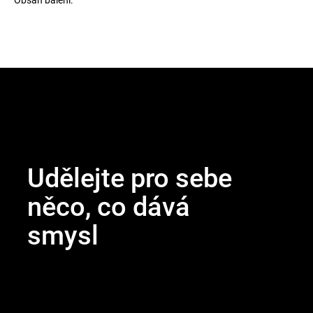
Z
á
p
a
t
Udělejte pro sebe
í
něco, co dává
smysl