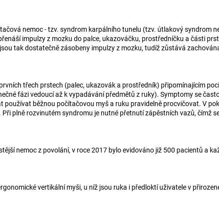
čová nemoc - tzv. syndrom karpálního tunelu (tzv. útlakový syndrom nebo
přenáší impulzy z mozku do palce, ukazováčku, prostředníčku a části prsten
 jsou tak dostatečně zásobeny impulzy z mozku, tudíž zůstává zachována j
vních třech prstech (palec, ukazovák a prostředník) připomínajícím pocit p
ečné fázi vedoucí až k vypadávání předmětů z ruky). Symptomy se často p
t používat běžnou počítačovou myš a ruku pravidelně procvičovat. V pokr
. Při plně rozvinutém syndromu je nutné přetnutí zápěstních vazů, čímž se
stější nemoc z povolání, v roce 2017 bylo evidováno již 500 pacientů a
mické vertikální myši, u níž jsou ruka i předloktí uživatele v přirozené