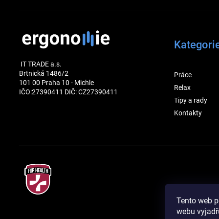
Kategori
IT TRADE a.s.
Brtnická 1486/2
Práce
101 00 Praha 10 - Michle
Relax
IČO:27390411 DIČ: CZ27390411
Tipy a rady
Kontakty
Tento web p
webu vyjadřu