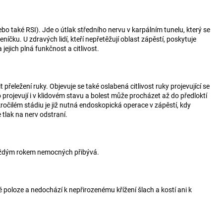
 také RSI). Jde o útlak středního nervu v karpálním tunelu, který se
íčku. U zdravých lidí, kteří nepřetěžují oblast zápěstí, poskytuje
ejich plná funkčnost a citlivost.
řeležení ruky. Objevuje se také oslabená citlivost ruky projevující se
rojevují i v klidovém stavu a bolest může procházet až do předloktí
očilém stádiu je již nutná endoskopická operace v zápěstí, kdy
 tlak na nerv odstraní.
 každým rokem nemocných přibývá.
 poloze a nedochází k nepřirozenému křížení šlach a kostí ani k