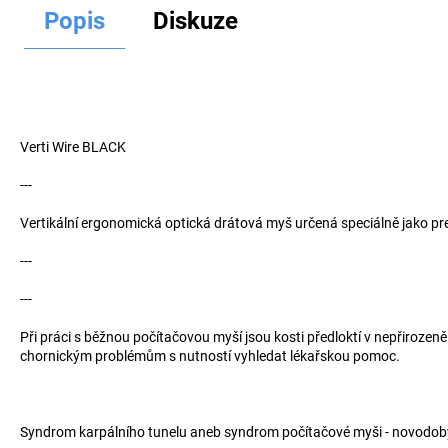
Hledat
Popis
Diskuze
D
o
p
Verti Wire BLACK
o
r
---
u
Vertikální ergonomická optická drátová myš určená speciálně jako pr
č
u
---
j
e
---
m
e
Při práci s běžnou počítačovou myší jsou kosti předloktí v nepřirozen
chornickým problémům s nutností vyhledat lékařskou pomoc.
Syndrom karpálního tunelu aneb syndrom počítačové myši - novodob