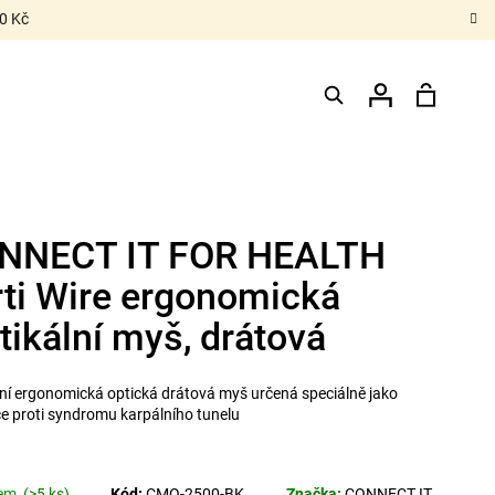
0 Kč
Hledat
Nákupn
Přihlášení
košík
NNECT IT FOR HEALTH
rti Wire ergonomická
tikální myš, drátová
lní ergonomická optická drátová myš určená speciálně jako
e proti syndromu karpálního tunelu
dem
(>5 ks)
Kód:
CMO-2500-BK
Značka:
CONNECT IT