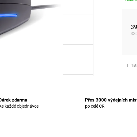
39
33
Mě
cen
Tis
Dárek zdarma
Přes 3000 výdejních mís
Ke každé objednávce
po celé ČR