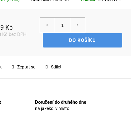
9 Kč
0 Kč bez DPH
DO KOŠÍKU
rná
a:
k
Zeptat se
Sdílet
t
Doručení do druhého dne
na jakékoliv místo