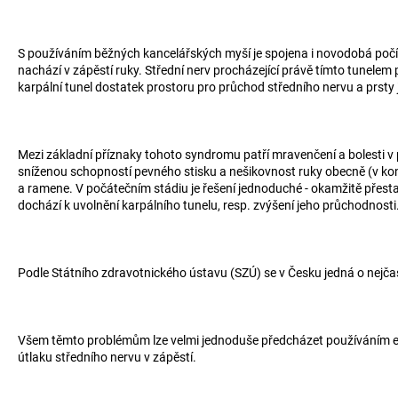
S používáním běžných kancelářských myší je spojena i novodobá počíta
nachází v zápěstí ruky. Střední nerv procházející právě tímto tunelem 
karpální tunel dostatek prostoru pro průchod středního nervu a prsty
Mezi základní příznaky tohoto syndromu patří mravenčení a bolesti v pr
sníženou schopností pevného stisku a nešikovnost ruky obecně (v kon
a ramene. V počátečním stádiu je řešení jednoduché - okamžitě přesta
dochází k uvolnění karpálního tunelu, resp. zvýšení jeho průchodnosti
Podle Státního zdravotnického ústavu (SZÚ) se v Česku jedná o nejča
Všem těmto problémům lze velmi jednoduše předcházet používáním ergono
útlaku středního nervu v zápěstí.