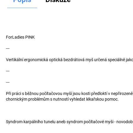
Hledat
D
o
ForLadies PINK
p
o
---
r
Vertikální ergonomická optická bezdrátová myš určená speciálně jak
u
č
---
u
j
---
e
m
Při práci s běžnou počítačovou myší jsou kosti předloktí v nepřirozen
chornickým problémům s nutností vyhledat lékařskou pomoc.
e
Syndrom karpálního tunelu aneb syndrom počítačové myši - novodob