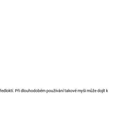
předloktí. Při dlouhodobém používání takové myši může dojít k