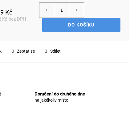
9 Kč
2 Kč bez DPH
DO KOŠÍKU
rná
a:
k
Zeptat se
Sdílet
t
Doručení do druhého dne
na jakékoliv místo