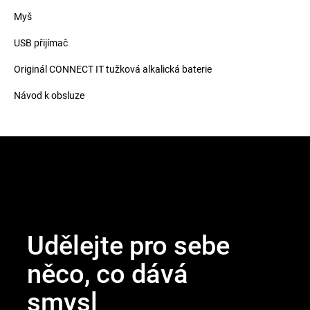
Myš
USB přijímač
Originál CONNECT IT tužková alkalická baterie
Návod k obsluze
Z
á
p
a
t
Udělejte pro sebe
í
něco, co dává
smysl