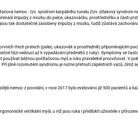
čová nemoc - tzv. syndrom karpálního tunelu (tzv. útlakový syndrom nebo
přenáší impulzy z mozku do palce, ukazováčku, prostředníčku a části prsten
 jsou tak dostatečně zásobeny impulzy z mozku, tudíž zůstává zachována j
vních třech prstech (palec, ukazovák a prostředník) připomínajícím pocit p
ečné fázi vedoucí až k vypadávání předmětů z ruky). Symptomy se často p
t používat běžnou počítačovou myš a ruku pravidelně procvičovat. V pokr
. Při plně rozvinutém syndromu je nutné přetnutí zápěstních vazů, čímž se
stější nemoc z povolání, v roce 2017 bylo evidováno již 500 pacientů a
mické vertikální myši, u níž jsou ruka i předloktí uživatele v přirozené