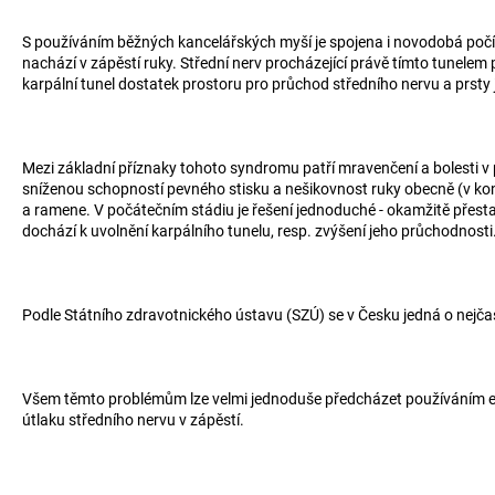
S používáním běžných kancelářských myší je spojena i novodobá počíta
nachází v zápěstí ruky. Střední nerv procházející právě tímto tunelem 
karpální tunel dostatek prostoru pro průchod středního nervu a prsty
Mezi základní příznaky tohoto syndromu patří mravenčení a bolesti v pr
sníženou schopností pevného stisku a nešikovnost ruky obecně (v kon
a ramene. V počátečním stádiu je řešení jednoduché - okamžitě přesta
dochází k uvolnění karpálního tunelu, resp. zvýšení jeho průchodnosti
Podle Státního zdravotnického ústavu (SZÚ) se v Česku jedná o nejča
Všem těmto problémům lze velmi jednoduše předcházet používáním ergono
útlaku středního nervu v zápěstí.