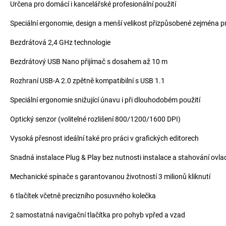
Určena pro domácí i kancelářské profesionální použití
Speciální ergonomie, design a menší velikost přizpůsobené zejména p
Bezdrátová 2,4 GHz technologie
Bezdrátový USB Nano přijímač s dosahem až 10 m
Rozhraní USB-A 2.0 zpětně kompatibilní s USB 1.1
Speciální ergonomie snižující únavu i při dlouhodobém použití
Optický senzor (volitelné rozlišení 800/1200/1600 DPI)
Vysoká přesnost ideální také pro práci v grafických editorech
Snadná instalace Plug & Play bez nutnosti instalace a stahování ovla
Mechanické spínače s garantovanou životností 3 milionů kliknutí
6 tlačítek včetně precizního posuvného kolečka
2 samostatná navigační tlačítka pro pohyb vpřed a vzad