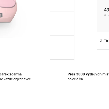
49
41
Mě
cen
Tis
Dárek zdarma
Přes 3000 výdejních mís
Ke každé objednávce
po celé ČR