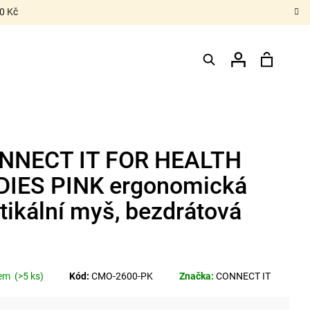
0 Kč
Hledat
Nákupn
Přihlášení
košík
NNECT IT FOR HEALTH
DIES PINK ergonomická
tikální myš, bezdrátová
dem
(>5 ks)
Kód:
CMO-2600-PK
Značka:
CONNECT IT