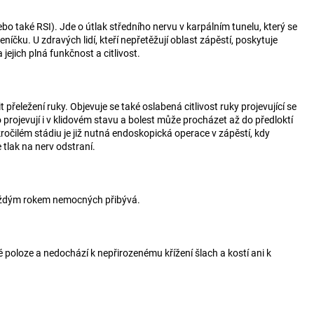
 také RSI). Jde o útlak středního nervu v karpálním tunelu, který se
íčku. U zdravých lidí, kteří nepřetěžují oblast zápěstí, poskytuje
ejich plná funkčnost a citlivost.
řeležení ruky. Objevuje se také oslabená citlivost ruky projevující se
rojevují i v klidovém stavu a bolest může procházet až do předloktí
očilém stádiu je již nutná endoskopická operace v zápěstí, kdy
 tlak na nerv odstraní.
 každým rokem nemocných přibývá.
 poloze a nedochází k nepřirozenému křížení šlach a kostí ani k