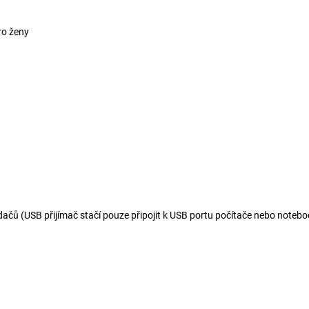
ro ženy
dačů (USB přijímač stačí pouze připojit k USB portu počítače nebo noteb