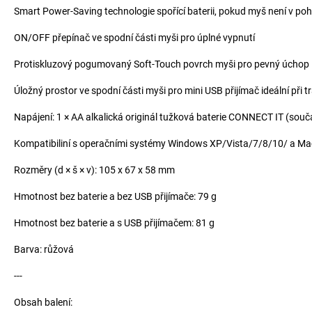
Smart Power-Saving technologie spořící baterii, pokud myš není v po
ON/OFF přepínač ve spodní části myši pro úplné vypnutí
Protiskluzový pogumovaný Soft-Touch povrch myši pro pevný úchop
Úložný prostor ve spodní části myši pro mini USB přijímač ideální při t
Napájení: 1 × AA alkalická originál tužková baterie CONNECT IT (součá
Kompatibiliní s operačními systémy Windows XP/Vista/7/8/10/ a Ma
Rozměry (d × š × v): 105 x 67 x 58 mm
Hmotnost bez baterie a bez USB přijímače: 79 g
Hmotnost bez baterie a s USB přijímačem: 81 g
Barva: růžová
---
Obsah balení: