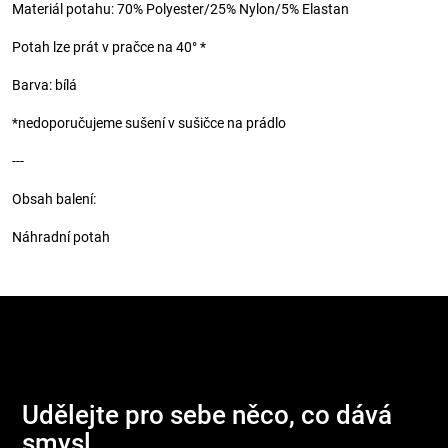
Materiál potahu: 70% Polyester/25% Nylon/5% Elastan
Potah lze prát v pračce na 40° *
Barva: bílá
*nedoporučujeme sušení v sušičce na prádlo
---
Obsah balení:
Náhradní potah
Z
á
p
Udělejte pro sebe něco, co dává
a
smysl