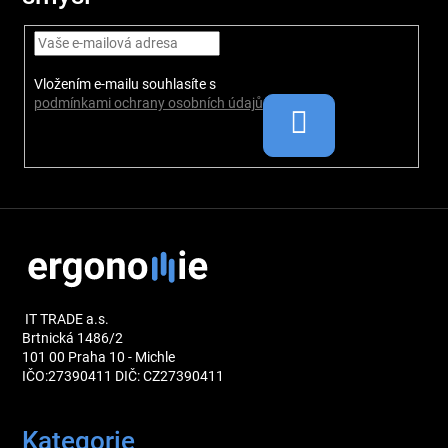
t
í
Vložením e-mailu souhlasíte s
podmínkami ochrany osobních údajů
IT TRADE a.s.
Brtnická 1486/2
101 00 Praha 10 - Michle
IČO:27390411 DIČ: CZ27390411
Kategorie