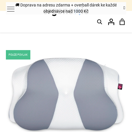
K
🚚 Doprava na adresu zdarma + overball dárek ke každé
objednávce nad 1000 Kč
o
Hledat
Nák
Přihláš
š
Zpět
Zpět
í
k
koš
C
POUZE POVLAK
o
p
o
t
ř
e
b