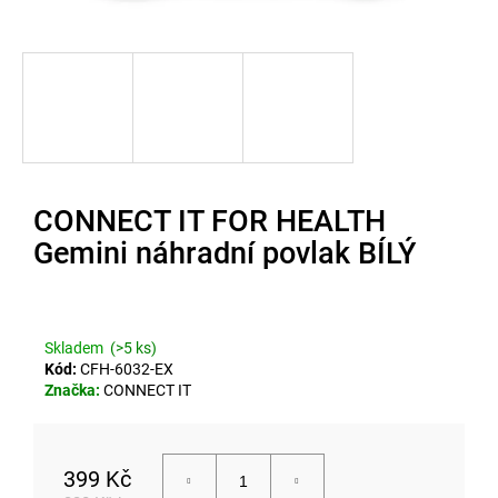
u
j
e
t
e
n
CONNECT IT FOR HEALTH
a
Gemini náhradní povlak BÍLÝ
j
í
t
Skladem
(>5 ks)
Kód:
CFH-6032-EX
?
Značka:
CONNECT IT
399 Kč
Hledat