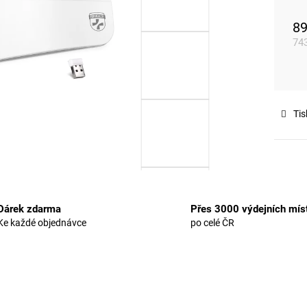
89
74
Mě
cen
Tis
Dárek zdarma
Přes 3000 výdejních mís
Ke každé objednávce
po celé ČR