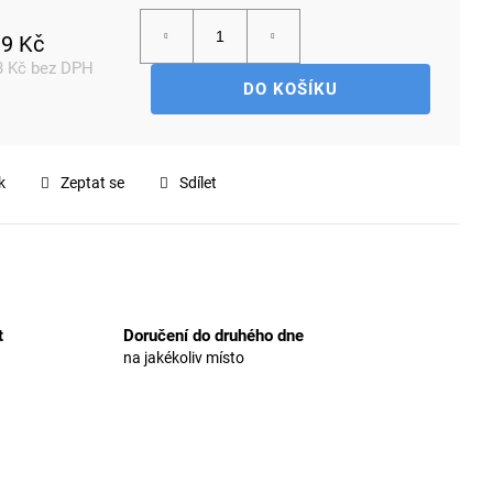
9 Kč
3 Kč bez DPH
DO KOŠÍKU
rná
a:
k
Zeptat se
Sdílet
t
Doručení do druhého dne
na jakékoliv místo