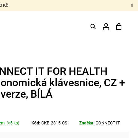
0 Kč
Hledat
Nákupn
Přihlášení
košík
NNECT IT FOR HEALTH
gonomická klávesnice, CZ +
verze, BÍLÁ
dem
(>5 ks)
Kód:
CKB-2815-CS
Značka:
CONNECT IT