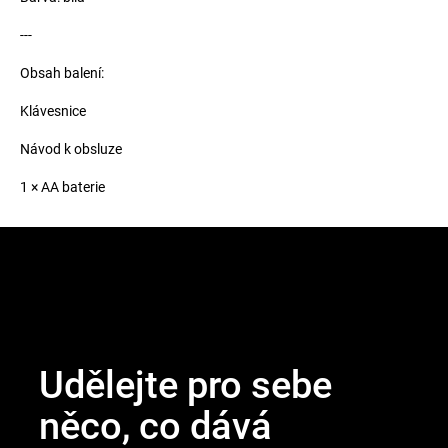
---
Obsah balení:
Klávesnice
Návod k obsluze
1 × AA baterie
Z
á
p
a
t
Udělejte pro sebe
í
něco, co dává