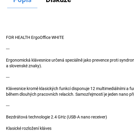
Hledat
D
o
FOR HEALTH ErgoOffice WHITE
p
o
---
r
Ergonomická klávesnice určená speciálně jako prevence proti syndromu
u
a slovenské znaky).
č
u
---
j
e
Klávesnice kromě klasických funkcí disponuje 12 multimediálními a f
m
během dlouhých pracovních relacích. Samozřejmostí je jeden nano přij
e
---
Bezdrátová technologie 2.4 GHz (USB-A nano receiver)
Klasické rozložení kláves