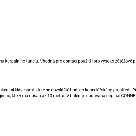
 karpálního tunelu. Vhodná pro domácí použití i pro vysoko zátěžové pro
unkčními klávesami, které se obzvláště hodí do kancelářského prostředí.
ímač, který má dosah až 10 metrů. V balení je dodáváná originál CONNECT