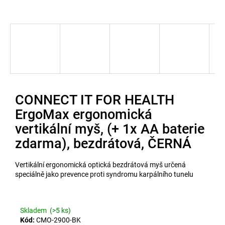
u
j
e
t
e
n
CONNECT IT FOR HEALTH
a
ErgoMax ergonomická
j
vertikální myš, (+ 1x AA baterie
í
zdarma), bezdrátová, ČERNÁ
t
Vertikální ergonomická optická bezdrátová myš určená
?
speciálně jako prevence proti syndromu karpálního tunelu
Skladem
(>5 ks)
Kód:
CMO-2900-BK
Hledat