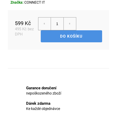
Značka:
CONNECT IT
D
599 Kč
o
495 Kč bez
p
DPH
DO KOŠÍKU
o
Měrná
r
cena:
u
č
u
j
e
m
e
Garance doručení
nepoškozeného zboží
Dárek zdarma
Ke každé objednávce