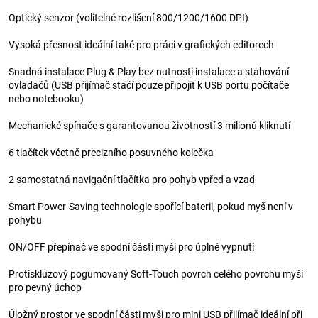
Optický senzor (volitelné rozlišení 800/1200/1600 DPI)
Vysoká přesnost ideální také pro práci v grafických editorech
Snadná instalace Plug & Play bez nutnosti instalace a stahování
ovladačů (USB přijímač stačí pouze připojit k USB portu počítače
nebo notebooku)
Mechanické spínače s garantovanou životností 3 milionů kliknutí
6 tlačítek včetně precizního posuvného kolečka
2 samostatná navigační tlačítka pro pohyb vpřed a vzad
Smart Power-Saving technologie spořící baterii, pokud myš není v
pohybu
ON/OFF přepínač ve spodní části myši pro úplné vypnutí
Protiskluzový pogumovaný Soft-Touch povrch celého povrchu myši
pro pevný úchop
Úložný prostor ve spodní části myši pro mini USB přijímač ideální při