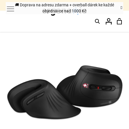
K
🚚 Doprava na adresu zdarma + overball dárek ke každé
objednávce nad 1000 Kč
o
Hledat
Nák
Přihláš
š
Zpět
Zpět
í
k
koš
C
o
p
o
t
ř
e
b