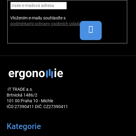
í
Vložením e-mailu souhlasíte s
podmínkami ochrany osobních údajů
IT TRADE a.s.
Brtnická 1486/2
101 00 Praha 10 - Michle
IČO:27390411 DIČ: CZ27390411
Kategorie