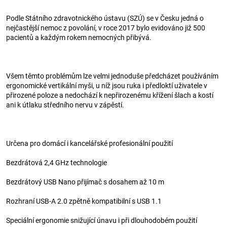
Podle Státního zdravotnického ústavu (SZÚ) se v Česku jedná o
nejčastější nemoc z povolání, v roce 2017 bylo evidováno již 500
pacientů a každým rokem nemocných přibývá.
Všem těmto problémům lze velmi jednoduše předcházet používáním
ergonomické vertikální myši, u níž jsou ruka i předloktí uživatele v
přirozené poloze a nedochází k nepřirozenému křížení šlach a kostí
ani k útlaku středního nervu v zápěstí.
Určena pro domácí i kancelářské profesionální použití
Bezdrátová 2,4 GHz technologie
Bezdrátový USB Nano přijímač s dosahem až 10 m
Rozhraní USB-A 2.0 zpětně kompatibilní s USB 1.1
Speciální ergonomie snižující únavu i při dlouhodobém použití