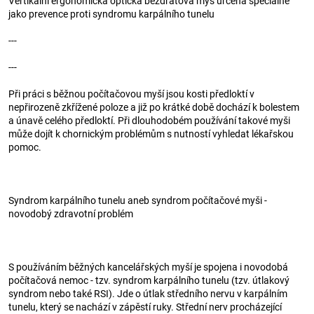
Vertikální ergonomická optická bezdrátová myš určená speciálně
jako prevence proti syndromu karpálního tunelu
---
---
Při práci s běžnou počítačovou myší jsou kosti předloktí v
nepřirozeně zkřížené poloze a již po krátké době dochází k bolestem
a únavě celého předloktí. Při dlouhodobém používání takové myši
může dojít k chornickým problémům s nutností vyhledat lékařskou
pomoc.
Syndrom karpálního tunelu aneb syndrom počítačové myši -
novodobý zdravotní problém
S používáním běžných kancelářských myší je spojena i novodobá
počítačová nemoc - tzv. syndrom karpálního tunelu (tzv. útlakový
syndrom nebo také RSI). Jde o útlak středního nervu v karpálním
tunelu, který se nachází v zápěstí ruky. Střední nerv procházející