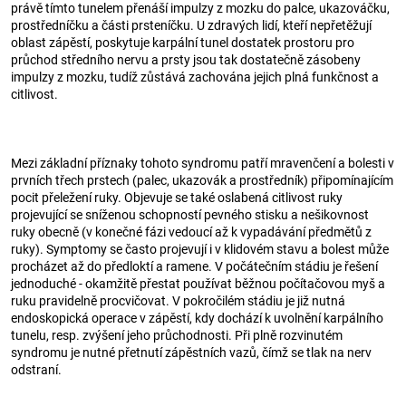
právě tímto tunelem přenáší impulzy z mozku do palce, ukazováčku,
prostředníčku a části prsteníčku. U zdravých lidí, kteří nepřetěžují
oblast zápěstí, poskytuje karpální tunel dostatek prostoru pro
průchod středního nervu a prsty jsou tak dostatečně zásobeny
impulzy z mozku, tudíž zůstává zachována jejich plná funkčnost a
citlivost.
Mezi základní příznaky tohoto syndromu patří mravenčení a bolesti v
prvních třech prstech (palec, ukazovák a prostředník) připomínajícím
pocit přeležení ruky. Objevuje se také oslabená citlivost ruky
projevující se sníženou schopností pevného stisku a nešikovnost
ruky obecně (v konečné fázi vedoucí až k vypadávání předmětů z
ruky). Symptomy se často projevují i v klidovém stavu a bolest může
procházet až do předloktí a ramene. V počátečním stádiu je řešení
jednoduché - okamžitě přestat používat běžnou počítačovou myš a
ruku pravidelně procvičovat. V pokročilém stádiu je již nutná
endoskopická operace v zápěstí, kdy dochází k uvolnění karpálního
tunelu, resp. zvýšení jeho průchodnosti. Při plně rozvinutém
syndromu je nutné přetnutí zápěstních vazů, čímž se tlak na nerv
odstraní.