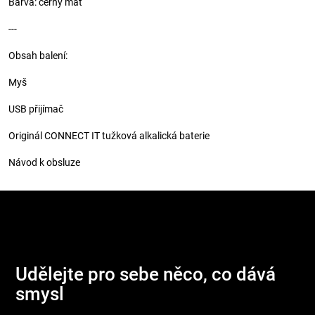
Barva: černý mat
---
Obsah balení:
Myš
USB přijímač
Originál CONNECT IT tužková alkalická baterie
Návod k obsluze
Z
á
p
Udělejte pro sebe něco, co dává
a
smysl
t