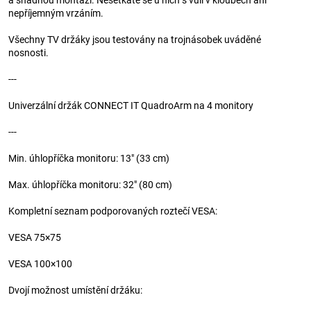
a snadnou montáží. Nesetkáte se u nich s vůlí v kloubech ani
nepříjemným vrzáním.
Všechny TV držáky jsou testovány na trojnásobek uváděné
nosnosti.
---
Univerzální držák CONNECT IT QuadroArm na 4 monitory
---
Min. úhlopříčka monitoru: 13" (33 cm)
Max. úhlopříčka monitoru: 32" (80 cm)
Kompletní seznam podporovaných roztečí VESA:
VESA 75×75
VESA 100×100
Dvojí možnost umístění držáku: