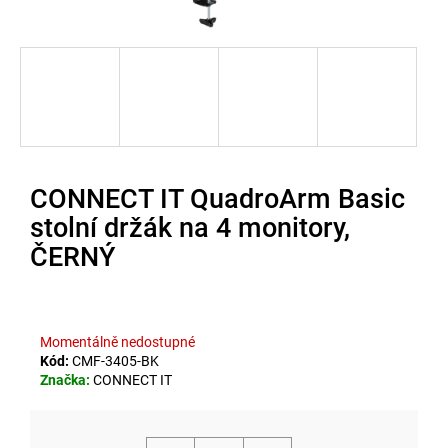
u
j
e
t
e
n
CONNECT IT QuadroArm Basic
a
stolní držák na 4 monitory,
j
ČERNÝ
í
t
?
Momentálně nedostupné
Kód:
CMF-3405-BK
Značka:
CONNECT IT
Hledat