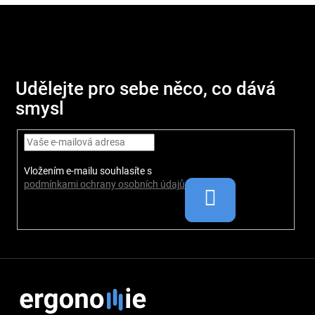
Z
á
p
Udělejte pro sebe něco, co dává
a
smysl
t
í
Vložením e-mailu souhlasíte s
podmínkami ochrany osobních údajů