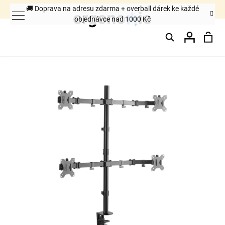
K
🚚 Doprava na adresu zdarma + overball dárek ke každé
objednávce nad 1000 Kč
o
Hledat
Nák
Přihláš
š
Zpět
Zpět
í
k
koš
C
o
p
o
t
ř
e
b