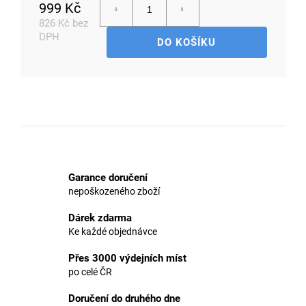
999 Kč
826 Kč bez
DPH
DO KOŠÍKU
D
Měrná
o
cena:
p
o
r
u
č
u
j
Garance doručení
nepoškozeného zboží
e
m
Dárek zdarma
e
Ke každé objednávce
Přes 3000 výdejních míst
po celé ČR
Doručení do druhého dne