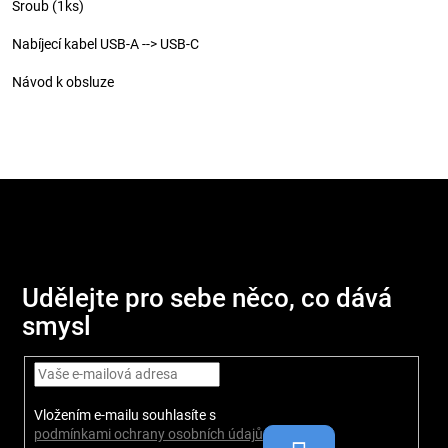
Šroub (1ks)
Nabíjecí kabel USB-A --> USB-C
Návod k obsluze
Z
á
p
Udělejte pro sebe něco, co dává
a
smysl
t
í
Vložením e-mailu souhlasíte s
podmínkami ochrany osobních údajů