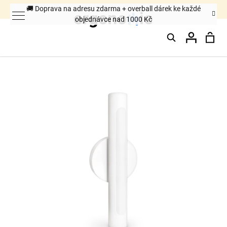
K
🚚 Doprava na adresu zdarma + overball dárek ke každé
objednávce nad 1000 Kč
o
Hledat
Nák
Přihláš
š
Zpět
Zpět
í
k
koš
C
o
p
o
t
ř
e
b