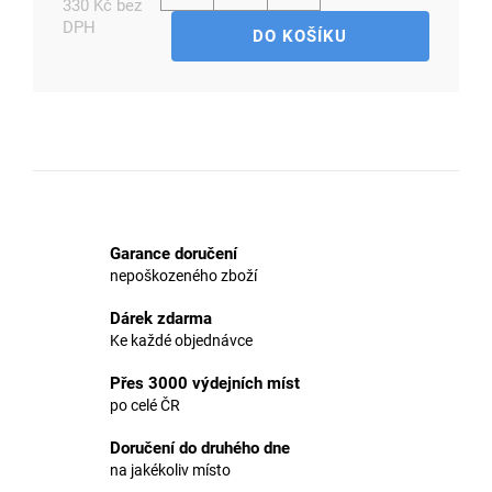
330 Kč bez
DPH
DO KOŠÍKU
Měrná
cena:
D
o
p
o
r
u
č
Garance doručení
u
nepoškozeného zboží
j
e
Dárek zdarma
m
Ke každé objednávce
e
Přes 3000 výdejních míst
po celé ČR
Doručení do druhého dne
na jakékoliv místo