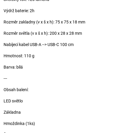
Výdrž baterie: 2h
Rozměr zakladny (v x š x h): 75 x 75 x 18 mm
Rozměr světla (v x š x h): 200 x 28 x 28 mm
Nabíjecí kabel USB-A --> USB-C 100 cm
Hmotnost: 110 g
Barva: bílá
---
Obsah balení:
LED světlo
Základna
Hmoždinka (1ks)