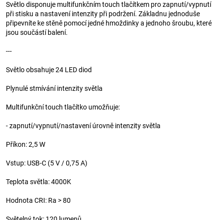
Světlo disponuje multifunkčním touch tlačítkem pro zapnutí/vypnutí
při stisku a nastavení intenzity při podržení. Základnu jednoduše
připevníte ke stěně pomocí jedné hmoždinky a jednoho šroubu, které
jsou součástí balení.
---
Světlo obsahuje 24 LED diod
Plynulé stmívání intenzity světla
Multifunkční touch tlačítko umožňuje:
- zapnutí/vypnutí/nastavení úrovně intenzity světla
Příkon: 2,5 W
Vstup: USB-C (5 V / 0,75 A)
Teplota světla: 4000K
Hodnota CRI: Ra > 80
Světelný tok: 120 lumenů