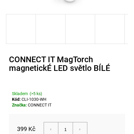
u
j
e
t
e
n
CONNECT IT MagTorch
a
magnetickÉ LED světlo BÍLÉ
j
í
t
Skladem
(>5 ks)
Kód:
CLI-1030-WH
?
Značka:
CONNECT IT
399 Kč
Hledat