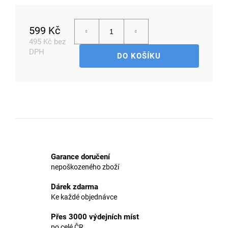
599 Kč
495 Kč bez
D
DPH
o
DO KOŠÍKU
p
Měrná
o
cena:
r
u
č
u
j
e
m
Garance doručení
e
nepoškozeného zboží
Dárek zdarma
Ke každé objednávce
Přes 3000 výdejních míst
po celé ČR