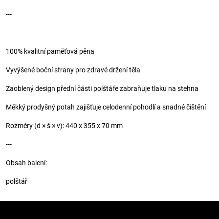
---
---
100% kvalitní paměťová pěna
Vyvýšené boční strany pro zdravé držení těla
Zaoblený design přední části polštáře zabraňuje tlaku na stehna
Měkký prodyšný potah zajišťuje celodenní pohodlí a snadné čištění
Rozměry (d × š × v): 440 x 355 x 70 mm
---
Obsah balení:
polštář