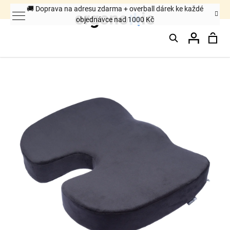
K
🚚 Doprava na adresu zdarma + overball dárek ke každé
objednávce nad 1000 Kč
o
Hledat
Nák
Přihláš
š
Zpět
Zpět
í
k
koš
C
o
p
o
t
ř
e
b