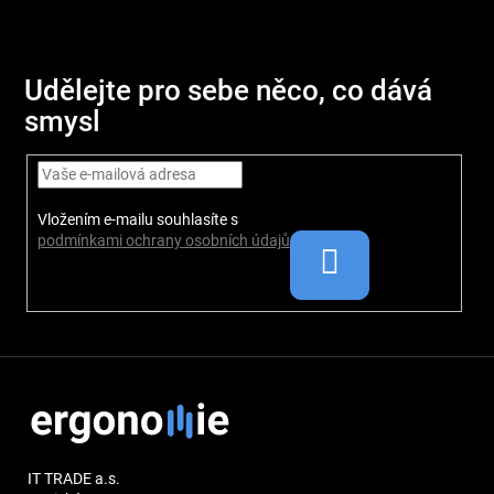
Z
á
p
Udělejte pro sebe něco, co dává
a
smysl
t
í
Vložením e-mailu souhlasíte s
podmínkami ochrany osobních údajů
IT TRADE a.s.