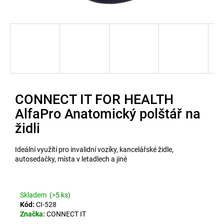
u
j
e
t
e
n
CONNECT IT FOR HEALTH
a
AlfaPro Anatomický polštář na
j
židli
í
Ideální využítí pro invalidní vozíky, kancelářské židle,
t
autosedačky, místa v letadlech a jiné
?
Skladem
(>5 ks)
Kód:
CI-528
Značka:
CONNECT IT
Hledat